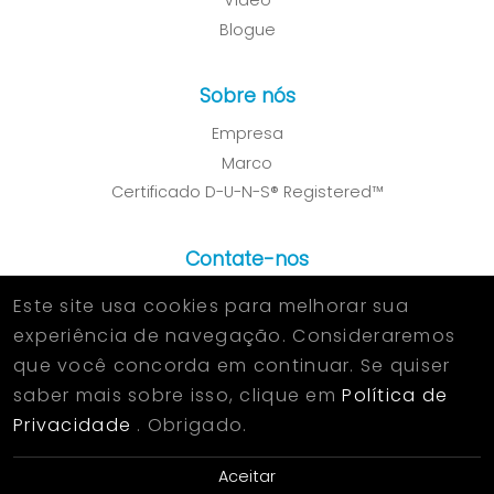
Vídeo
Blogue
Sobre nós
Empresa
Marco
Certificado D-U-N-S® Registered™
Contate-nos
Este site usa cookies para melhorar sua
política de Privacidade
experiência de navegação. Consideraremos
que você concorda em continuar. Se quiser
saber mais sobre isso, clique em
Política de
2026 © KUN FENG METAL INDUSTRIAL CO.,LTD. All Rights
Privacidade
. Obrigado.
Reserved.
Designed
by Lets Media
EZB2B
Aceitar