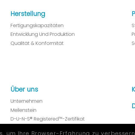
Herstellung
Fertigungskapazitäten
S
Entwicklung Und Produktion
P
Qualität & Konformität
S
Über uns
K
Unternehmen
D
Meilenstein
D-U-N-S® Registered™-Zertifikat
, um Ihre Browser-Erfahrung zu verbessern