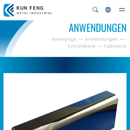
ANWENDUNGEN
Homepage
Anwendungen
Schrankteile
Fußstütze