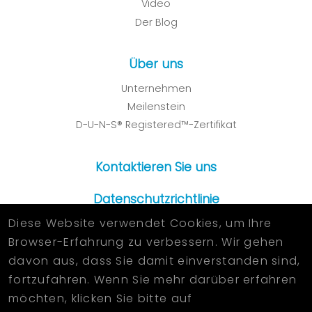
Video
Der Blog
Über uns
Unternehmen
Meilenstein
D-U-N-S® Registered™-Zertifikat
Kontaktieren Sie uns
Datenschutzrichtlinie
Diese Website verwendet Cookies, um Ihre
Browser-Erfahrung zu verbessern. Wir gehen
davon aus, dass Sie damit einverstanden sind,
2026 © KUN FENG METAL INDUSTRIAL CO.,LTD. All Rights
fortzufahren. Wenn Sie mehr darüber erfahren
Reserved.
Designed
by Lets Media
EZB2B
möchten, klicken Sie bitte auf