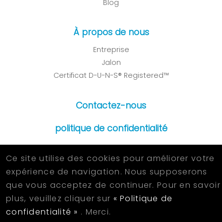
Blog
À propos de nous
Entreprise
Jalon
Certificat D-U-N-S® Registered™
Contactez-nous
politique de confidentialité
Ce site utilise des cookies pour améliorer votre
expérience de navigation. Nous supposerons
2026 © KUN FENG METAL INDUSTRIAL CO.,LTD. All Rights
que vous acceptez de continuer. Pour en savoir
Reserved.
Designed
by Lets Media
EZB2B
plus, veuillez cliquer sur
« Politique de
confidentialité »
. Merci.