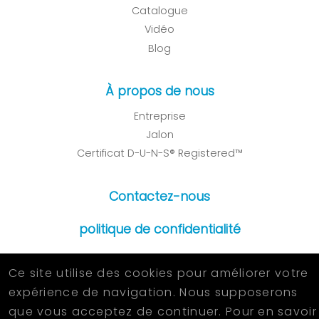
Catalogue
Vidéo
Blog
À propos de nous
Entreprise
Jalon
Certificat D-U-N-S® Registered™
Contactez-nous
politique de confidentialité
Ce site utilise des cookies pour améliorer votre
expérience de navigation. Nous supposerons
2026 © KUN FENG METAL INDUSTRIAL CO.,LTD. All Rights
que vous acceptez de continuer. Pour en savoir
Reserved.
Designed
by Lets Media
EZB2B