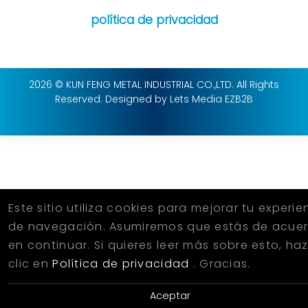
política de privacidad
2026 © KUN FENG METAL INDUSTRIAL CO.,LTD. All Rights
Reserved.
Designed
by Lets Media
EZB2B
Este sitio utiliza cookies para mejorar tu experie
de navegación. Asumiremos que estás de acue
en continuar. Si quieres leer más sobre esto, ha
clic en
Política de privacidad
. Gracias.
Aceptar