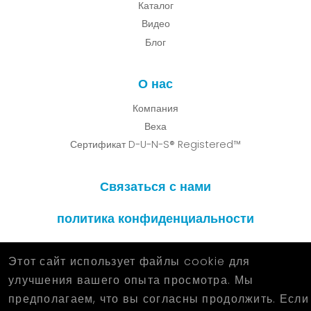
Каталог
Видео
Блог
О нас
Компания
Веха
Сертификат D-U-N-S® Registered™
Связаться с нами
политика конфиденциальности
Этот сайт использует файлы cookie для
улучшения вашего опыта просмотра. Мы
2026 © KUN FENG METAL INDUSTRIAL CO.,LTD. All Rights
предполагаем, что вы согласны продолжить. Если
Reserved.
Designed
by Lets Media
EZB2B